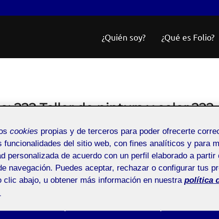
¿Quién soy?
¿Qué es Folio?
io:
222 Taller de pintura y color 22
mos
cookies
propias y de terceros para poder ofrecerte corr
s funcionalidades del sitio web, con fines analíticos y para 
Taller de pintura y color
ad personalizada de acuerdo con un perfil elaborado a partir 
de navegación. Puedes aceptar, rechazar o configurar tus p
 clic abajo, u obtener más información en nuestra
política 
.
Aditiva