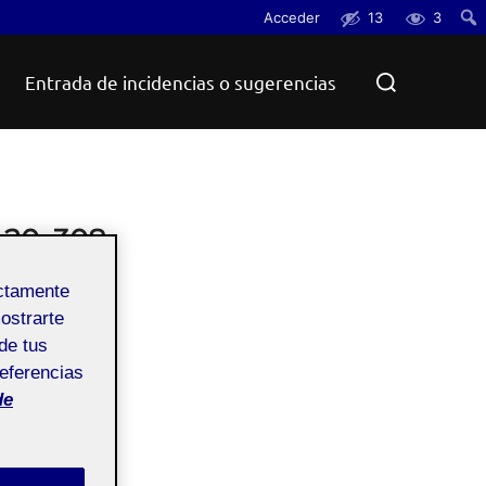
Acceder
13
3
Busc
Buscar:
Entrada de incidencias o sugerencias
2_20_308
ectamente
mostrarte
de tus
referencias
de