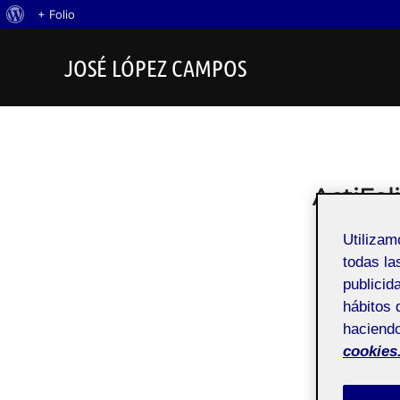
Acerca
+ Folio
Saltar
de
JOSÉ LÓPEZ CAMPOS
al
WordPress
contenido
ActiFol
Utiliza
todas la
publicid
hábitos 
haciendo
cookies