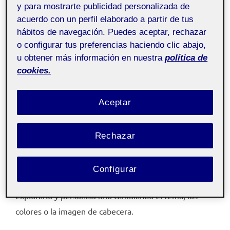
y para mostrarte publicidad personalizada de
acuerdo con un perfil elaborado a partir de tus
hábitos de navegación. Puedes aceptar, rechazar
o configurar tus preferencias haciendo clic abajo,
Pública
u obtener más información en nuestra
política de
cookies.
¡Hola!
Aceptar
Esta publicación se ha generado automáticamente y
solo puedes verla tú.
Rechazar
Te presentamos tu
Folio
, un portafolios donde podrás
publicar las PEC y las actividades de tus asignaturas,
Configurar
además de tus proyectos propios. Te invitamos a
explorarlo y personalizarlo cambiando el tema, los
colores o la imagen de cabecera.