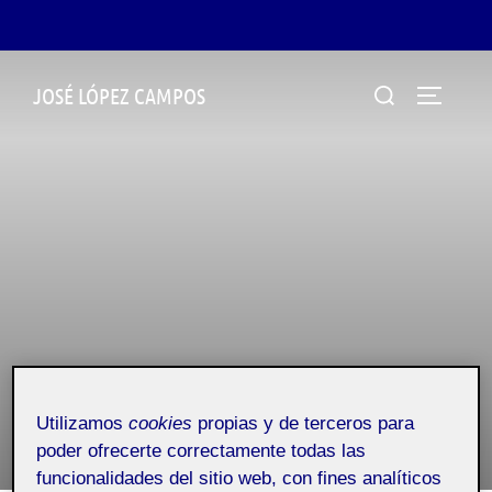
Saltar
Buscar:
JOSÉ LÓPEZ CAMPOS
al
ALTERN
contenido
¡Bienvenidos y bienvenidas!
Utilizamos
cookies
propias y de terceros para
Publicado
poder ofrecerte correctamente todas las
por
Folio
en
8 septiembre, 2021
funcionalidades del sitio web, con fines analíticos
el